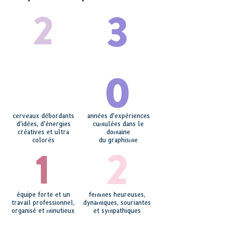
2
3
0
cerveaux débordants
années d'expériences
d’idées, d’énergies
cumulées dans le
créatives et ultra
domaine
colorés
du graphisme
2
1
équipe forte et un
femmes heureuses,
travail professionnel,
dynamiques, souriantes
organisé et minutieux
et sympathiques