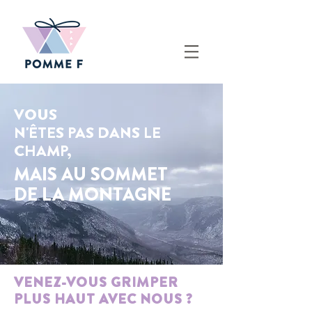
VOUS
N'ÊTES
PAS
DANS LE
CHAMP,
MAIS AU SOMMET
DE LA MONTAGNE
VENEZ-VOUS GRIMPER
PLUS HAUT AVEC NOUS ?